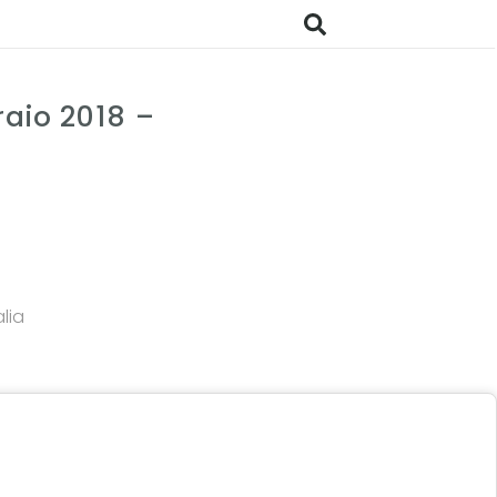
raio 2018 –
lia