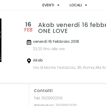
EVENTI
LOCALI
16
Akab venerdi 16 febb
FEB
ONE LOVE
venerdì 16 Febbraio 2018
23:20 fino alle ore
Akab
Via di Monte Testaccio, 36, Roma, RM, Ita
Contatti
Tel.
3929902015
WhatsApp:
3929902015