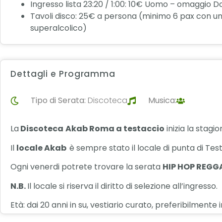
Ingresso lista 23:20 / 1:00: 10€ Uomo – omaggio 
Tavoli disco: 25€ a persona (minimo 6 pax con una
superalcolico)
Dettagli e Programma
Tipo di Serata:
Discoteca
Musica:
La
Discoteca
Akab Roma a testaccio
inizia la stagi
Il
locale Akab
è sempre stato il locale di punta di Tes
Ogni venerdi potrete trovare la serata
HIP HOP REG
N.B.
Il locale si riserva il diritto di selezione all’ingresso.
Età: dai 20 anni in su, vestiario curato, preferibilmente 