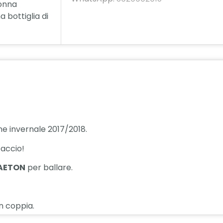
Donna
 bottiglia di
one invernale 2017/2018.
taccio!
GAETON
per ballare.
in coppia.