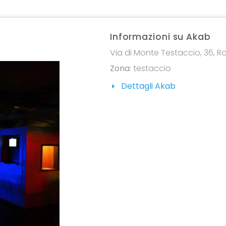
Informazioni su Akab
Via di Monte Testaccio, 36, Ro
Zona:
testaccio
Dettagli Akab