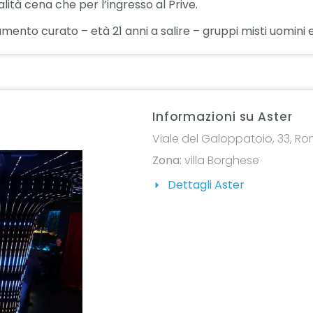
ità cena che per l’ingresso al Prive.
iamento curato – età 21 anni a salire – gruppi misti uomini
Informazioni su Aster
Viale del Galoppatoio, 33, Rom
Zona:
villa Borghese
Dettagli Aster