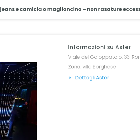
 jeans e camicia o maglioncino – non rasature eccessi
Informazioni su Aster
Viale del Galoppatoio, 33, Rom
Zona:
villa Borghese
Dettagli Aster