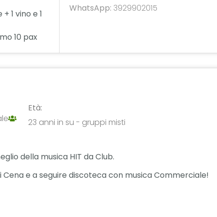
WhatsApp:
3929902015
+ 1 vino e 1
imo 10 pax
Età:
le
23 anni in su - gruppi misti
meglio della musica HIT da Club.
à di Cena e a seguire discoteca con musica Commerciale!