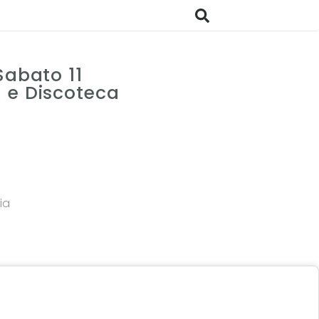
Sabato 11
 e Discoteca
ia