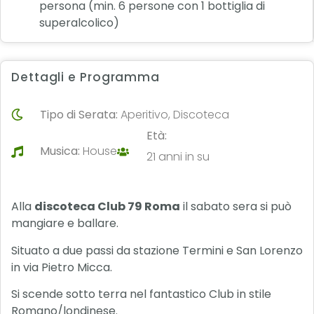
persona (min. 6 persone con 1 bottiglia di
superalcolico)
Dettagli e Programma
Tipo di Serata:
Aperitivo, Discoteca
Età:
Musica:
House
21 anni in su
Alla
discoteca Club 79 Roma
il sabato sera si può
mangiare e ballare.
Situato a due passi da stazione Termini e San Lorenzo
in via Pietro Micca.
Si scende sotto terra nel fantastico Club in stile
Romano/londinese.