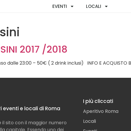
EVENTI
LOCALI
sini
INI 2017 /2018
esso dalle 23:00 – 50€ ( 2 drink inclusi) INFO E ACQUIST
I più cliccati
ori eventi e locali di Roma
Aperitivo Roma
Locali
il sito con il maggior numero
ella capitale. Essendo uno dei