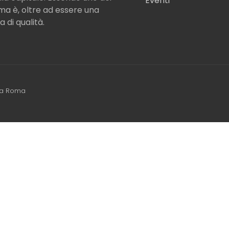
Eventi
Roma è, oltre ad essere una
a di qualità.
ea Roma