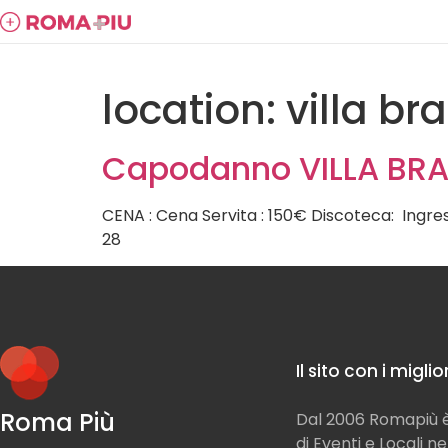
location:
villa bra
Capodanno VILLA BRAS
CENA : Cena Servita : 150€ Discoteca: Ingr
28
Il sito con i migli
Roma Più
Dal 2006 Romapiù è 
di Eventi e Locali n