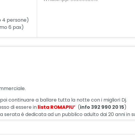
o 4 persone)
imo 6 pax)
ommerciale.
oi continuare a ballare tutta la notte con i migliori Dj.
sso di essere in
lista ROMAPIU’
(
info 392 990 20 15
)
sso, la serata è dedicata ad un pubblico adulto dai 20 anni i