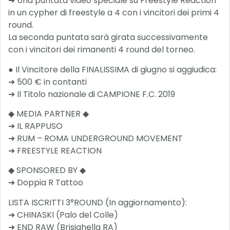
➜ Una puntata video speciale su Freestyle Reaction
in un cypher di freestyle a 4 con i vincitori dei primi 4
round.
La seconda puntata sarà girata successivamente
con i vincitori dei rimanenti 4 round del torneo.
● Il Vincitore della FINALISSIMA di giugno si aggiudica:
➜ 500 € in contanti
➜ Il Titolo nazionale di CAMPIONE F.C. 2019
◆ MEDIA PARTNER ◆
➜ IL RAPPUSO
➜ RUM – ROMA UNDERGROUND MOVEMENT
➜ FREESTYLE REACTION
◆ SPONSORED BY ◆
➜ Doppia R Tattoo
LISTA ISCRITTI 3°ROUND (In aggiornamento):
➜ CHINASKI (Palo del Colle)
➜ END RAW (Brisighella RA)