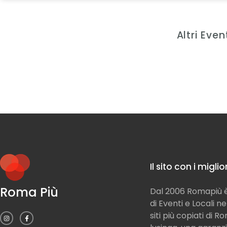
Altri Even
Il sito con i migli
Roma Più
Dal 2006 Romapiù è 
di Eventi e Locali n
siti più copiati di 