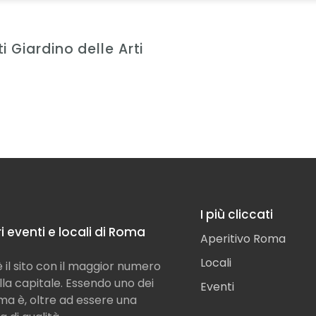
ti Giardino delle Arti
I più cliccati
ori eventi e locali di Roma
Aperitivo Roma
Locali
il sito con il maggior numero
ella capitale. Essendo uno dei
Eventi
Roma è, oltre ad essere una