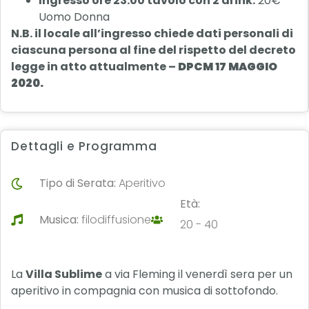
Ingresso ore 23:00 tavolo con 2 drink:
20€
Uomo Donna
N.B. il locale all’ingresso chiede dati personali di
ciascuna persona al fine del rispetto del decreto
legge in atto
attualmente –
DPCM 17 MAGGIO
2020.
Dettagli e Programma
Tipo di Serata:
Aperitivo
Età:
Musica:
filodiffusione
20 - 40
La
Villa Sublime
a via Fleming il venerdì sera per un
aperitivo in compagnia con musica di sottofondo.