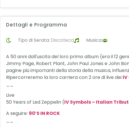
Dettagli e Programma
Tipo di Serata:
Discoteca
Musica:
A 50 anni dall'uscita del loro primo album (era il 12 g
Jimmy Page, Robert Plant, John Paul Jones e John Bonh
pagine più importanti della storia della musica, influe
Ripercorreremo la loro carriera con 2 ore di live dei
IV
__
Live
50 Years of Led Zeppelin (
IV Symbols – Italian Tribut
A seguire:
90’S IN ROCK
__