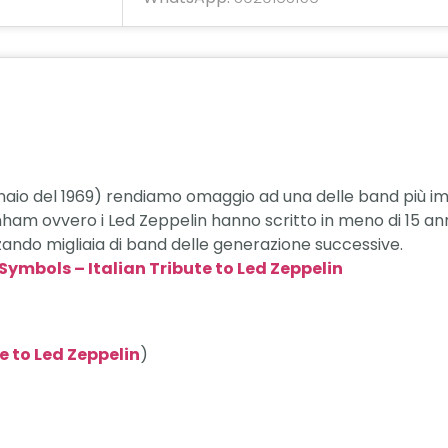
ennaio del 1969) rendiamo omaggio ad una delle band più im
am ovvero i Led Zeppelin hanno scritto in meno di 15 anni
nzando migliaia di band delle generazione successive.
 Symbols – Italian Tribute to Led Zeppelin
e to Led Zeppelin
)