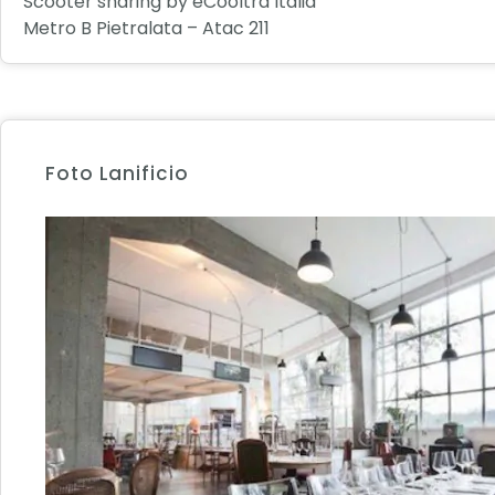
Scooter sharing by eCooltra Italia
Metro B Pietralata – Atac 211
Foto Lanificio