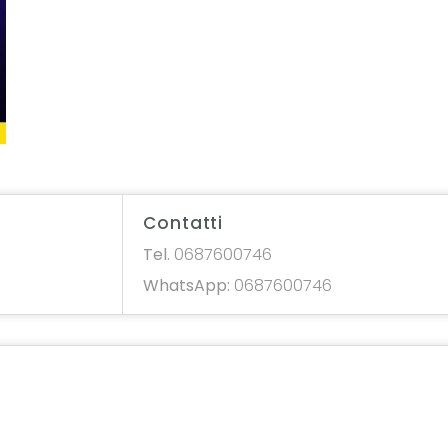
Contatti
Tel.
0687600746
WhatsApp:
0687600746