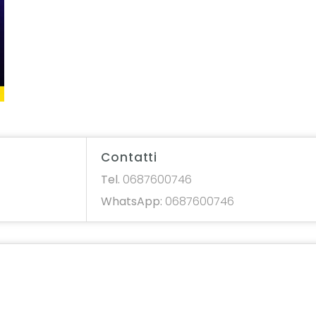
Contatti
Tel.
0687600746
WhatsApp:
0687600746