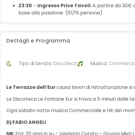
23:30
–
Ingresso Prive Tavoli:
A partire da 30€ 
base alla posizione (10/15 persone)
Dettagli e Programma
Tipo di Serata:
Discoteca
Musica:
Commercia
Le Terrazze dell’Eur
causa lavori di ristrutturazione s
La Discoteca Le Fontane Eur si trova a 5 minuti dalle
Ogni sabato notte musica Commerciale e Hit del mo
Dj FABIO ANGELI
NB:
Eta’ 20 anni in su – Vestiario Curato – Gruppi Mist