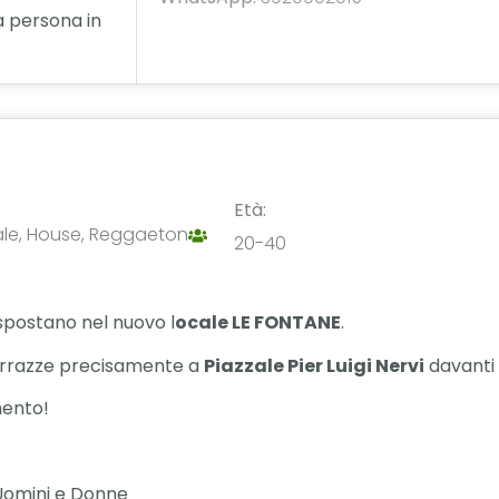
a persona in
Età:
le, House, Reggaeton
20-40
i spostano nel nuovo l
ocale LE FONTANE
.
 terrazze precisamente a
Piazzale Pier Luigi Nervi
davanti 
mento!
i Uomini e Donne