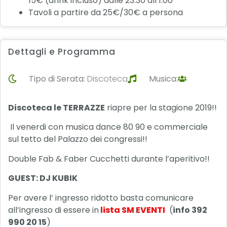
15€ (drink incluso) dalle 23:30 all 1:00
Tavoli a partire da 25€/30€ a persona
Dettagli e Programma
Tipo di Serata:
Discoteca
Musica:
Discoteca le TERRAZZE
riapre per la stagione 2019!!
Il venerdi con musica dance 80 90 e commerciale
sul tetto del Palazzo dei congressi!!
Double Fab & Faber Cucchetti durante l’aperitivo!!
GUEST: DJ KUBIK
Per avere l’ ingresso ridotto basta comunicare
all’ingresso di essere in
lista SM EVENTI
(
info 392
990 20 15
)