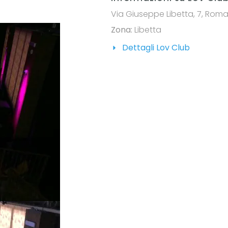
Via Giuseppe Libetta, 7, Roma, 
Zona:
Libetta
Dettagli Lov Club