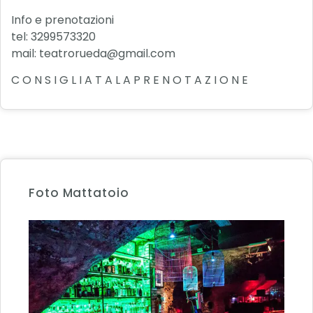
Info e prenotazioni
tel: 3299573320
mail: teatrorueda@gmail.com
C O N S I G L I A T A L A P R E N O T A Z I O N E
Foto Mattatoio