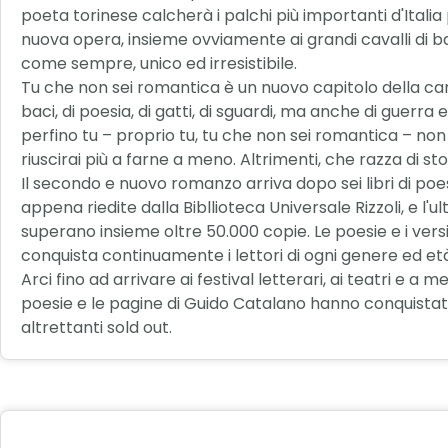
poeta torinese calcherà i palchi più importanti d'Italia
nuova opera, insieme ovviamente ai grandi cavalli di ba
come sempre, unico ed irresistibile.
Tu che non sei romantica è un nuovo capitolo della car
baci, di poesia, di gatti, di sguardi, ma anche di guerr
perfino tu – proprio tu, tu che non sei romantica – non
riuscirai più a farne a meno. Altrimenti, che razza di s
Il secondo e nuovo romanzo arriva dopo sei libri di po
appena riedite dalla Bibllioteca Universale Rizzoli, e l'
superano insieme oltre 50.000 copie. Le poesie e i vers
conquista continuamente i lettori di ogni genere ed età.
Arci fino ad arrivare ai festival letterari, ai teatri e a 
poesie e le pagine di Guido Catalano hanno conquistato 
altrettanti sold out.