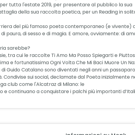
 per tutta l'estate 2019, per presentare al pubblico la sua
ttaglia della sua raccolta poetica, per un Reading in solit
riera del più famoso poeta contemporaneo (e vivente) d’It
a e di paura, di sesso e di magia. E amore, ovviamente: di a
toria sarebbe?
esie, tra cui le raccolte Ti Amo Ma Posso Spiegarti e Piu
ultima e fortunatissima Ogni Volta Che Mi Baci Muore Un Nazi
i di Guido Catalano sono diventati negli anni un passaparo
 Condivise sui social, declamate dal Poeta inizialmente nei 
mega club come l'Alcatraz di Milano: le
e continuano a conquistare i palchi più importanti d’Itali