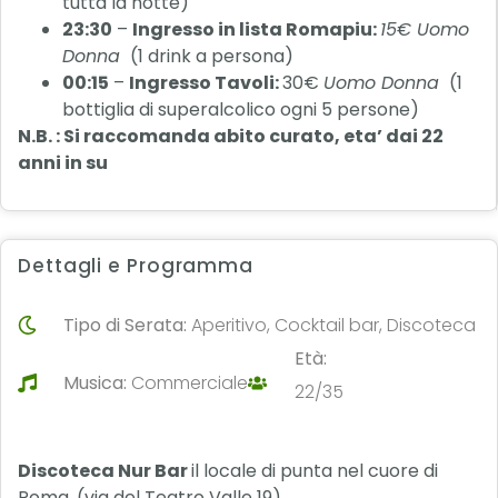
tutta la notte)
23:30
–
Ingresso in lista Romapiu:
15€ Uomo
Donna
(1 drink a persona)
00:15
–
Ingresso Tavoli:
30€
Uomo Donna
(1
bottiglia di superalcolico ogni 5 persone)
N.B. : Si raccomanda abito curato, eta’ dai 22
anni in su
Dettagli e Programma
Tipo di Serata:
Aperitivo, Cocktail bar, Discoteca
Età:
Musica:
Commerciale
22/35
Discoteca Nur Bar
il locale di punta nel cuore di
Roma. (via del Teatro Valle 19).