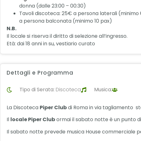
donna (dalle 23:00 – 00:30)
Tavoli discoteca: 25€ a persona laterali (minimo
a persona balconata (minimo 10 pax)
N.B.
Il locale si riserva il diritto di selezione all’ingresso.
Età: dai 18 anni in su, vestiario curato
Dettagli e Programma
Tipo di Serata:
Discoteca
Musica:
La Discoteca
Piper Club
di Roma in via tagliamento st
Il
locale Piper Club
ormai il sabato notte è un punto d
Il sabato notte prevede musica House commerciale per 