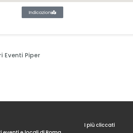
Indicazioni
ri Eventi Piper
I più cliccati
ori eventi e locali di Roma