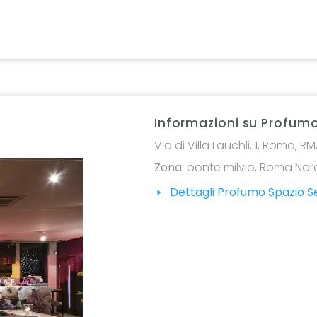
Informazioni su Profumo
Via di Villa Lauchli, 1, Roma, RM,
Zona:
ponte milvio
,
Roma Nor
Dettagli Profumo Spazio S