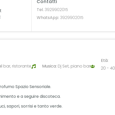
Contatti
Tel.
3929902015
t
k
WhatsApp:
3929902015
Età:
l bar, ristorante
Musica:
Dj Set, piano bar
20 - 40
 Profumo Spazio Sensoriale.
enimento e a seguire discoteca.
i, sapori, sorrisi e tanto verde.