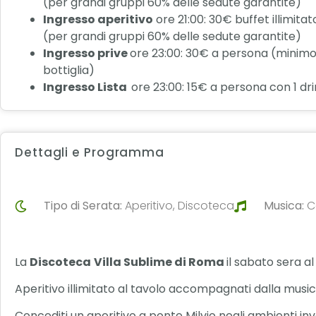
(per grandi gruppi 60% delle sedute garantite)
Ingresso aperitivo
ore 21:00: 30€ buffet illimitat
(per grandi gruppi 60% delle sedute garantite)
Ingresso prive
ore 23:00: 30€ a persona (minimo
bottiglia)
Ingresso Lista
ore 23:00: 15€ a persona con 1 dr
Dettagli e Programma
Tipo di Serata:
Aperitivo, Discoteca
Musica:
C
La
Discoteca
Villa Sublime di Roma
il sabato sera a
Aperitivo illimitato al tavolo accompagnati dalla musica 
Concediti un aperitivo a ponte Milvio negli ambienti inv