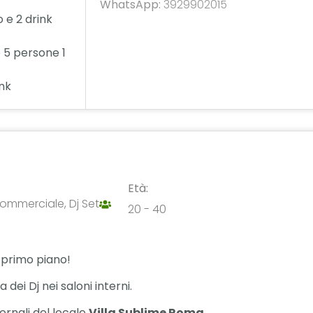
WhatsApp:
3929902015
o e 2 drink
 5 persone 1
ink
Età:
ommerciale, Dj Set
20 - 40
l primo piano!
dei Dj nei saloni interni.
ernali del locale
Villa Sublime Roma.