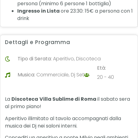
persona (minimo 6 persone 1 bottiglia)
Ingresso in Lista
ore 23:30: 15€ a persona con 1
drink
Dettagli e Programma
Tipo di Serata:
Aperitivo, Discoteca
Età:
Musica:
Commerciale, Dj Set
20 - 40
La
Discoteca
Villa Sublime di Roma
il sabato sera
al primo piano!
Aperitivo illimitato al tavolo accompagnati dalla
musica dei Dj nei saloni interni.
Concediti un aperitivo a ponte Milvio negli ambienti