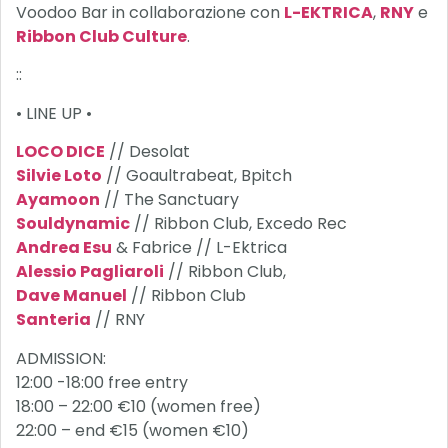
Voodoo Bar in collaborazione con
L-EKTRICA
,
RNY
e
Ribbon Club Culture
.
::
• LINE UP •
LOCO DICE
// Desolat
Silvie Loto
// Goaultrabeat, Bpitch
Ayamoon
// The Sanctuary
Souldynamic
// Ribbon Club, Excedo Rec
Andrea Esu
& Fabrice // L-Ektrica
Alessio Pagliaroli
// Ribbon Club,
Dave Manuel
// Ribbon Club
Santeria
// RNY
ADMISSION:
12:00 -18:00 free entry
18:00 – 22:00 €10 (women free)
22:00 – end €15 (women €10)