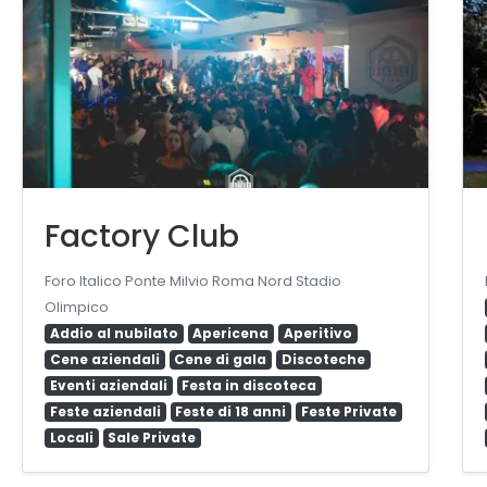
Factory Club
Foro Italico Ponte Milvio Roma Nord Stadio
Olimpico
Addio al nubilato
Apericena
Aperitivo
Cene aziendali
Cene di gala
Discoteche
Eventi aziendali
Festa in discoteca
Feste aziendali
Feste di 18 anni
Feste Private
Locali
Sale Private