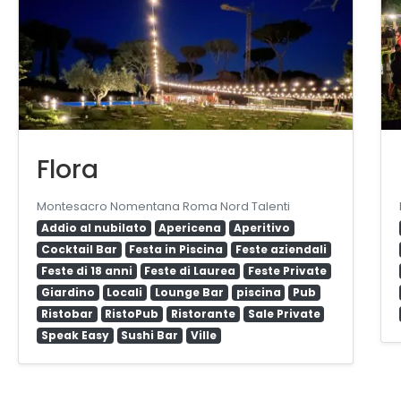
Flora
Montesacro Nomentana Roma Nord Talenti
Addio al nubilato
Apericena
Aperitivo
Cocktail Bar
Festa in Piscina
Feste aziendali
Feste di 18 anni
Feste di Laurea
Feste Private
Giardino
Locali
Lounge Bar
piscina
Pub
Ristobar
RistoPub
Ristorante
Sale Private
Speak Easy
Sushi Bar
Ville