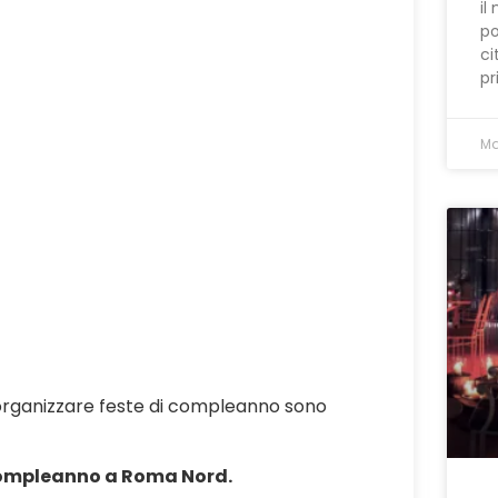
il
po
ci
pr
Ma
organizzare feste di compleanno sono
compleanno a Roma Nord.