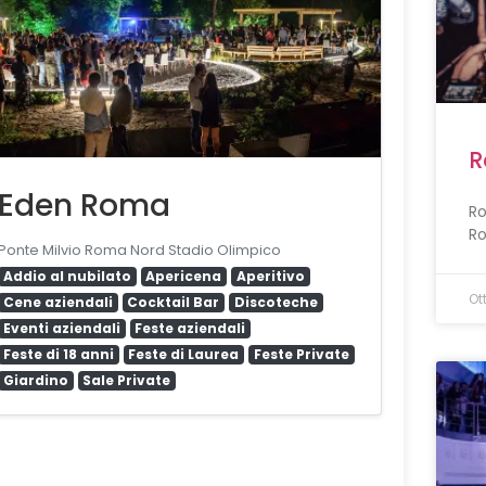
R
Eden Roma
Ro
Ro
Ponte Milvio Roma Nord Stadio Olimpico
Addio al nubilato
Apericena
Aperitivo
Ot
Cene aziendali
Cocktail Bar
Discoteche
Eventi aziendali
Feste aziendali
Feste di 18 anni
Feste di Laurea
Feste Private
Giardino
Sale Private