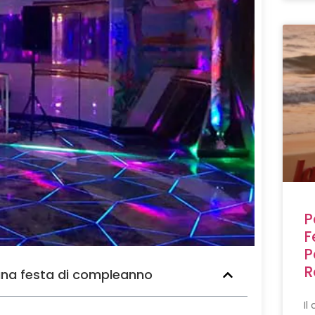
P
F
P
R
una festa di compleanno
Il