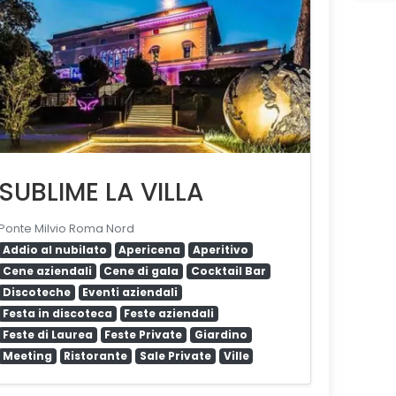
SUBLIME LA VILLA
Ponte Milvio Roma Nord
Addio al nubilato
Apericena
Aperitivo
Cene aziendali
Cene di gala
Cocktail Bar
Discoteche
Eventi aziendali
Festa in discoteca
Feste aziendali
Feste di Laurea
Feste Private
Giardino
Meeting
Ristorante
Sale Private
Ville