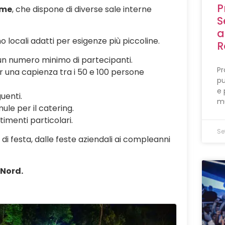
P
ime
, che dispone di diverse sale interne
S
a
 locali adatti per esigenze più piccoline.
R
un numero minimo di partecipanti.
Pr
r una capienza tra i 50 e 100 persone
pu
e 
guenti.
mu
ule per il catering.
stimenti particolari.
Se
 di festa, dalle feste aziendali ai compleanni
 Nord.