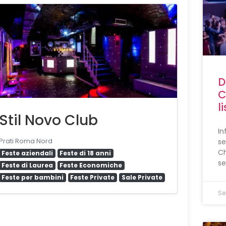
D
C
l
Stil Novo Club
In
se
Prati Roma Nord
Ch
Feste aziendali
Feste di 18 anni
se
Feste di Laurea
Feste Economiche
Feste per bambini
Feste Private
Sale Private
Se