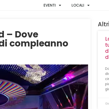
EVENTI
LOCALI
Altr
d – Dove
L
 di compleanno
t
d
d
Da
di
ci
pi
gi
Gi