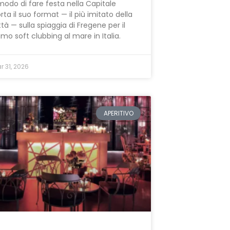
 modo di fare festa nella Capitale
rta il suo format — il più imitato della
ttà — sulla spiaggia di Fregene per il
imo soft clubbing al mare in Italia.
r 31, 2026
APERITIVO