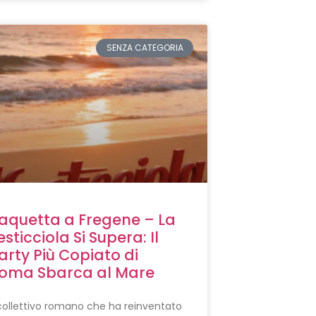
SENZA CATEGORIA
aquetta a Fregene – La
esticciola Si Supera: Il
arty Più Copiato di
oma Sbarca al Mare
 collettivo romano che ha reinventato