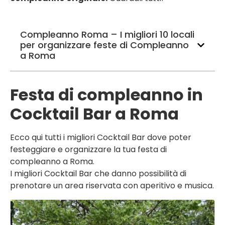
Compleanno Roma – I migliori 10 locali
per organizzare feste di Compleanno
a Roma
Festa di compleanno in
Cocktail Bar a Roma
Ecco qui tutti i migliori Cocktail Bar dove poter
festeggiare e organizzare la tua festa di
compleanno a Roma.
I migliori Cocktail Bar che danno possibilità di
prenotare un area riservata con aperitivo e musica.