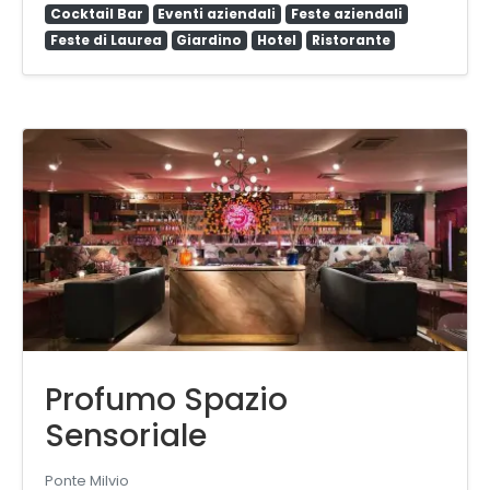
Cocktail Bar
Eventi aziendali
Feste aziendali
Feste di Laurea
Giardino
Hotel
Ristorante
Profumo Spazio
Sensoriale
Ponte Milvio