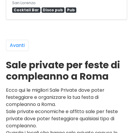
San Lorenzo
Cocktail Bar
Disco pub
Pub
Avanti
Sale private per feste di
compleanno a Roma
Ecco qui le migliori Sale Private dove poter
festeggiare e organizzare la tua festa di
compleanno a Roma.
Sale private economiche e affitto sale per feste
private dove poter festeggiare qualsiasi tipo di
compleanno.
Guarda i locali che hanno sale private oppure le