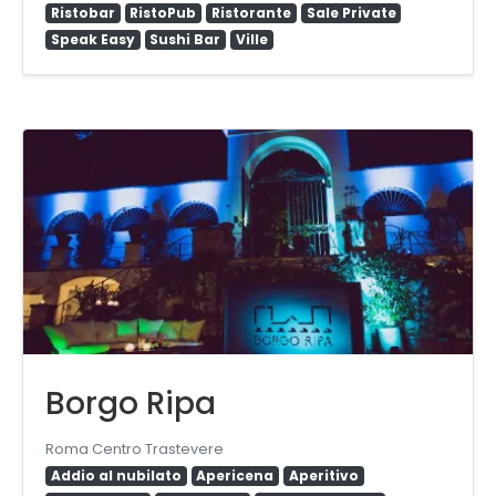
Ristobar
RistoPub
Ristorante
Sale Private
Speak Easy
Sushi Bar
Ville
Borgo Ripa
Roma Centro Trastevere
Addio al nubilato
Apericena
Aperitivo