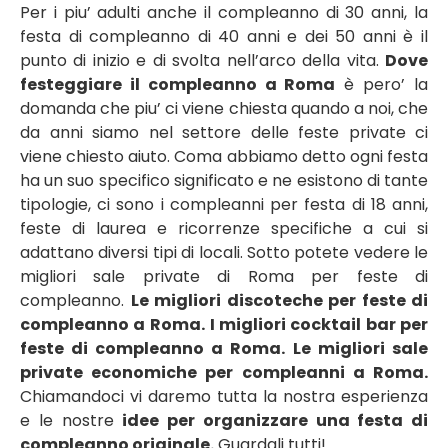
Per i piu’ adulti anche il compleanno di 30 anni, la
festa di compleanno di 40 anni e dei 50 anni è il
punto di inizio e di svolta nell’arco della vita.
Dove
festeggiare il compleanno a Roma
è pero’ la
domanda che piu’ ci viene chiesta quando a noi, che
da anni siamo nel settore delle feste private ci
viene chiesto aiuto. Coma abbiamo detto ogni festa
ha un suo specifico significato e ne esistono di tante
tipologie, ci sono i compleanni per festa di 18 anni,
feste di laurea e ricorrenze specifiche a cui si
adattano diversi tipi di locali. Sotto potete vedere le
migliori sale private di Roma per feste di
compleanno.
Le migliori discoteche per feste di
compleanno a Roma.
I migliori cocktail bar per
feste di compleanno a Roma.
Le migliori sale
private economiche per compleanni a Roma.
Chiamandoci vi daremo tutta la nostra esperienza
e le nostre
idee per organizzare una festa di
compleanno originale.
Guardali tutti!