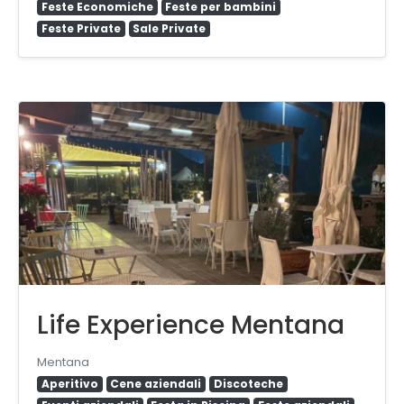
Feste Economiche
Feste per bambini
Feste Private
Sale Private
Life Experience Mentana
Mentana
Aperitivo
Cene aziendali
Discoteche