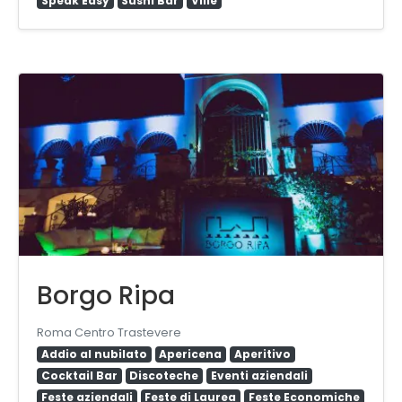
Speak Easy
Sushi Bar
Ville
Borgo Ripa
Roma Centro Trastevere
Addio al nubilato
Apericena
Aperitivo
Cocktail Bar
Discoteche
Eventi aziendali
Feste aziendali
Feste di Laurea
Feste Economiche