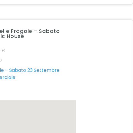
elle Fragole – Sabato
sic House
o 8
o
ole – Sabato 23 Settembre
erciale